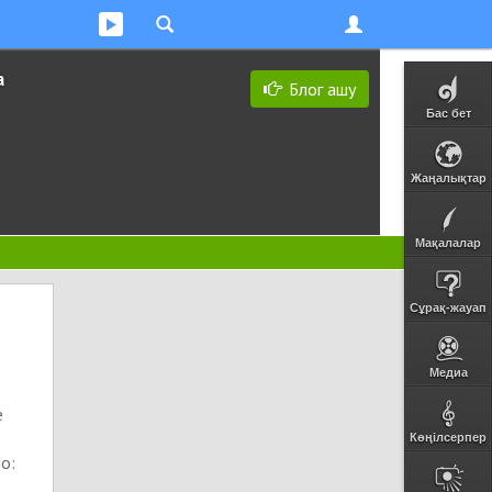
а
Блог ашу
Бас бет
Жаңалықтар
Мақалалар
Сұрақ-жауап
Медиа
е
м
Көңілсерпер
о: