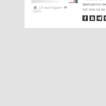
пригодятся си
10 жыл бұрын
тут что-то п
3935