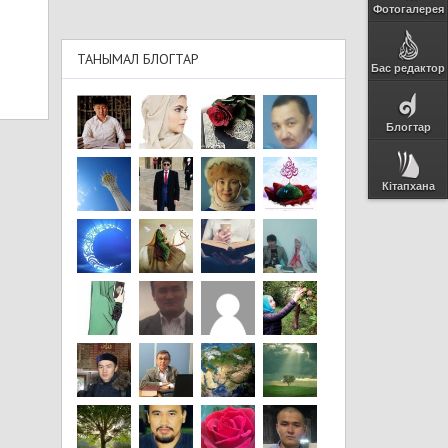
Фотогалерея
ТАНЫМАЛ БЛОГТАР
Бас редактор
Блогтар
Кітапхана