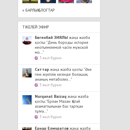
» БАРЛЫҚ БЛОГТАР
ТІКЕЛЕЙ ЭФИР
Бөгенбай ЗИЯЛЫ
жаңа жазба
қосты: "День бороды: история
неотъемлемой части мужской
мо..."
3 жыл бұрын
Cаттар
жаңа жазба қосты: "Әке
гені жүктілік кезінде болашақ
ананың метаболиз..."
3 жыл бұрын
Nurqanat Baizaq
жаңа жазба
қосты: "Ерлан Мазан: Қытай
азаматтығынан бас тартқан
тұлға..."
3 жыл бұрын
Ернар Елмуратов
жаңа жазба