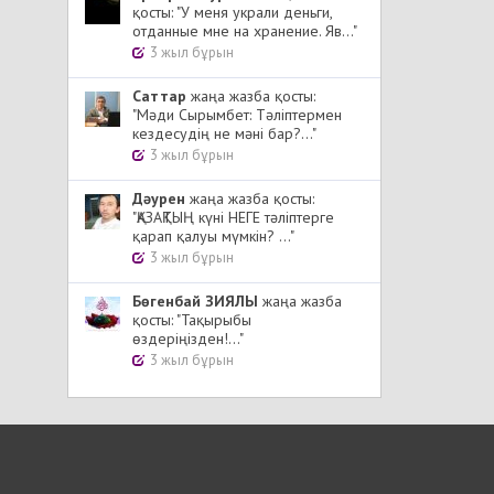
қосты: "У меня украли деньги,
отданные мне на хранение. Яв..."
3 жыл бұрын
Cаттар
жаңа жазба қосты:
"Мәди Сырымбет: Тәліптермен
кездесудің не мәні бар?..."
3 жыл бұрын
Дәурен
жаңа жазба қосты:
"ҚАЗАҚТЫҢ күні НЕГЕ тәліптерге
қарап қалуы мүмкін? ..."
3 жыл бұрын
Бөгенбай ЗИЯЛЫ
жаңа жазба
қосты: "Тақырыбы
өздеріңізден!..."
3 жыл бұрын