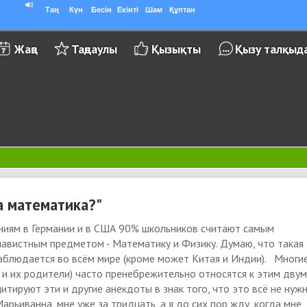
Таң
Күн
Бесін
Екінті
Шам
Құптан
Жаңа
Таңдаулы
Қызықты
Қызу талқыд
а математика?"
ниям в Германии и в США 90% школьников считают самым
авистным предметом - Математику и Физику. Думаю, что такая
аблюдается во всём мире (кроме может Китая и Индии). Многи
 и их родители) часто пренебрежительно относятся к этим дву
итируют эти и другие анекдоты в знак того, что это всё не нужн
рьиванна, мне уже за тридцать, а я до сих пор жду, когда мне