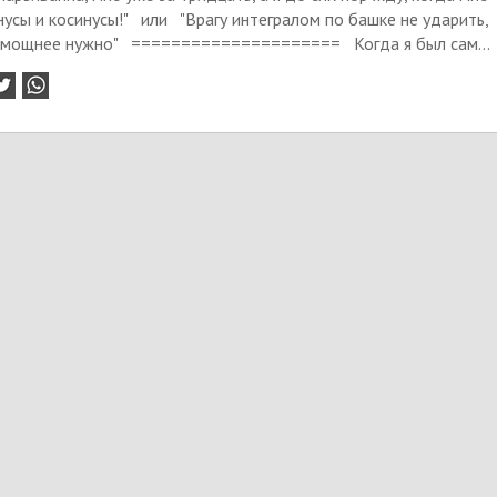
нусы и косинусы!" или "Врагу интегралом по башке не ударить,
о мощнее нужно" ===================== Когда я был сам...