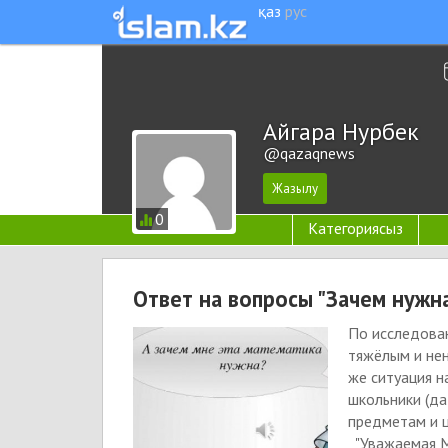
қаз
рус
Айгара Нурбек
@qazaqnews
0
Категориясыз
Ответ на вопросы "Зачем нужн
По исследова
тяжёлым и нен
же ситуация н
школьники (да
предметам и ц
"Уважаемая Ма